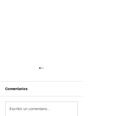
Comentarios
Escribir un comentario...
BioPuente – Feria de
Viviendas Cola
productos ecológicos y
— Asociación 