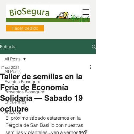
Hacer pedido
Entrada
All Posts
17 oct 2024
All Posts
Taller de semillas en la
Eventos Biosegura
Feria de Economía
Proyectos Biosegura
Solidaria — Sabado 19
Encuentros
octubre
Artículos
El próximo sábado estaremos en la 
Pérgola de San Basilio con nuestras 
semillas y planteles...ven a vernos🌱🌾