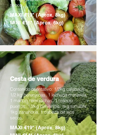
secos
MAXI €19* (Aprox. 8kg)
MINI €16* (Aprox. 6kg)
Cesta de verdura
Contenido orientativo: 1/2kg calabacín,
1/2 kg berenjenas, 1 lechuga maravilla,
1 manojo remolachas, 1 manojo
puerros, 1/2kg pimientos, 1kg tomates,
1kg zanahoria, 1 cabeza de ajos
secos.
MAXI €19* (Aprox. 8kg)