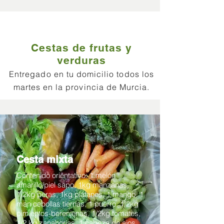
Cestas de frutas y
verduras
Entregado en tu domicilio todos los
martes en la provincia de Murcia.
Cesta mixta
Contenido orientativo: 1 melón
amarillo/piel sapo, 1kg manzanas,
1/2kg peras, 1kg plátanos, 1 mango, 1
man cebollas tiernas, 1 puerro, 1/2kg
pimientos-berenjenas, 1/2kg tomates,
1/2 kg zanahorias, 1 cabeza de ajos