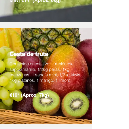
MINI €14* (Aprox. 6kg)
Cesta de fruta
Contenido orientativo: 1 melón piel
sapo/amarillo, 1/2kg peras, 1kg
manzanas, 1 sandía mini, 1/2kg kiwis,
1kg plátanos, 1 mango, 1 limón).
€19* (Aprox. 7kg)