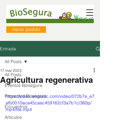
Hacer pedido
Entrada
All Posts
17 mar 2023
All Posts
Agricultura regenerativa
Eventos Biosegura
Proyectos Biosegura
https://video.wixstatic.com/video/072b7e_e7
afb0010aca45caac459162cf3a7b1c/360p/
Encuentros
mp4/file.mp4
Artículos