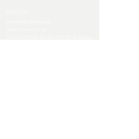
DIRECIÓN
Asociación BioSegura.
Apdo. correos nº 40.
Camino de Prao s/n, km. 1,5. 30180 Bullas
(Murcia)
CUENTA BANCARIA
BioSegura
IBAN: ES73
3058 0207 3127 2040
3869
LAS HORAS DE OFICINA
Lun - Vier: 9am - 17pm
© 2023 by BioSegura.
Condiciones
.
Hecho con amor en base a donaciones por
Revolutionary Design
.