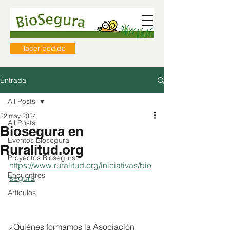
Hacer pedido
Entrada
All Posts
22 may 2024
All Posts
Biosegura en
Eventos Biosegura
Ruralitud.org
Proyectos Biosegura
https://www.ruralitud.org/iniciativas/bio
Encuentros
segura
Artículos
¿Quiénes formamos la Asociación 