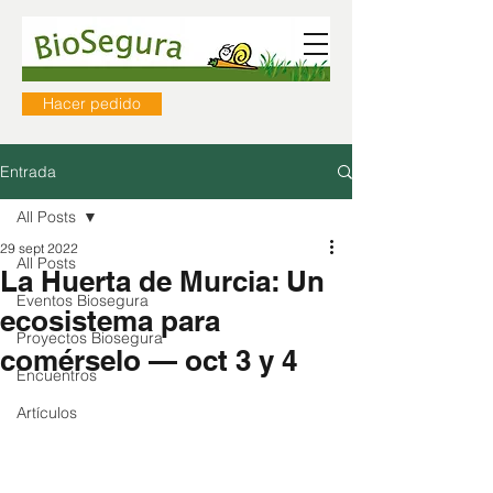
Hacer pedido
Entrada
All Posts
29 sept 2022
All Posts
La Huerta de Murcia: Un
Eventos Biosegura
ecosistema para
Proyectos Biosegura
comérselo — oct 3 y 4
Encuentros
Artículos