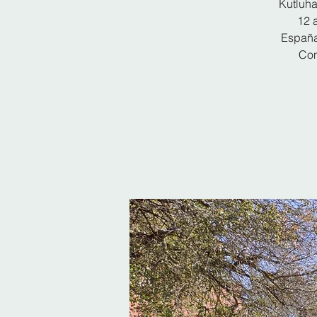
Kutluha
12 
España
Con