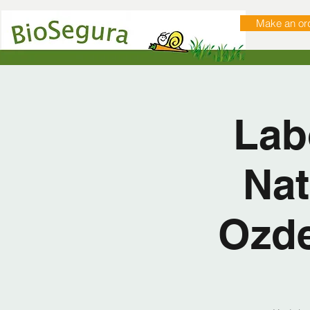
Make an or
Lab
Nat
Ozde