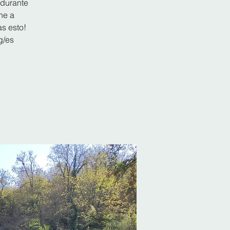
 durante
ne a
s esto!
g/es