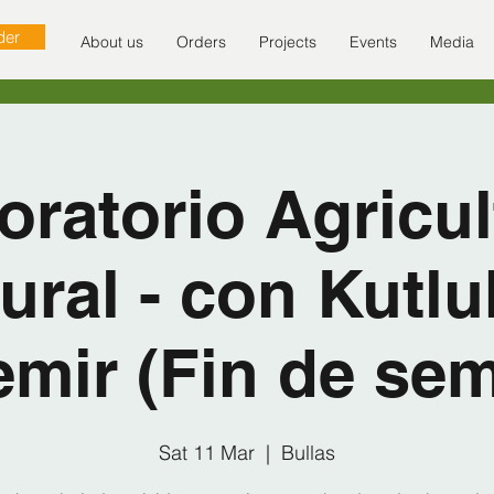
der
About us
Orders
Projects
Events
Media
oratorio Agricul
ural - con Kutl
mir (Fin de se
Sat 11 Mar
  |  
Bullas