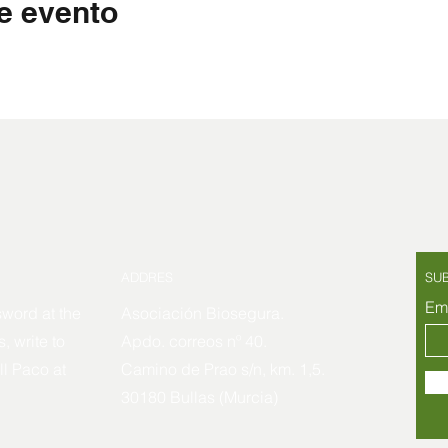
e evento
ADDRES
SU
Em
sword at the
Asociación Biosegura.
, write to
Apdo. correos nº 40.
ll Paco at
Camino de Prao s/n, km. 1,5.
30180 Bullas (Murcia)