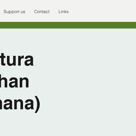
Support us
Contact
Links
tura
uhan
mana)