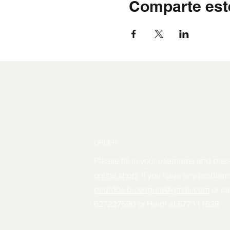
Comparte est
ORDER
Please fill in your username and pas
online shop
: If you have any problems
pedidos.biosegura@gmail.com
or ca
627227590 or Heidi at 677111628