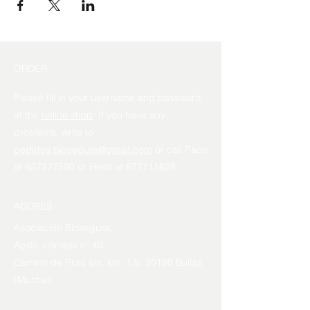
ORDER
Please fill in your username and password
at the
online shop
: If you have any
problems, write to
pedidos.biosegura@gmail.com
or call Paco
at
627227590
or Heidi at
677111628
ADDRES
Asociación Biosegura.
Apdo. correos nº 40.
Camino de Prao s/n, km. 1,5. 30180 Bullas
(Murcia)